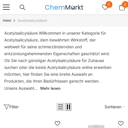
Zum Inhalt Springen
Wunschze
0
0
0
A
Heim
Acetylsalicylsäure
Acetylsalicylsäure Willkommen in unserer Kategorie für
Acetylsalicylsäure, dem bewährten Wirkstoff, der
weltweit für seine schmerzlindernden und
entzündungshemmenden Eigenschaften geschätzt wird.
Ob Sie nach günstiger Acetylsalicylsäure für Zuhause
suchen oder die beste Acetylsalicylsäure online erwerben
möchten, hier finden Sie eine breite Auswahl an
Produkten, die Ihren Bedürfnissen gerecht werden.
Unsere Auswahl...
Mehr lesen
Filter
Sortieren