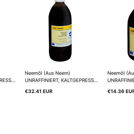
Neemöl (aus Neem)
Neemöl (a
PRESST
UNRAFFINIERT, KALTGEPRESST
UNRAFFINI
1000 Ml BIOMUS
250 Ml BI
€32.41 EUR
€14.36 EU