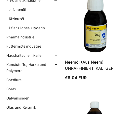
Kosmetikindustrie
Neemöl
Rizinusöl
Pflanzliches Glycerin
Pharmaindustrie
Futtermittelindustrie
Haushaltschemikalien
Neemöl (aus Neem)
Kunststoffe, Harze und
UNRAFFINIERT, KALTGE
Polymere
100 Ml BIOMUS
€8.04 EUR
Borsäure
Borax
Galvanisieren
Glas und Keramik