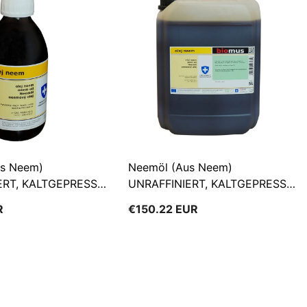
UAH
RO
COP
SK
UYU
SV
CLP
HU
CZK
IT
ARS
FI
TZS
us Neem)
Neemöl (aus Neem)
PT-
ERT, KALTGEPRESST
UNRAFFINIERT, KALTGEPRESST
PT
MXN
OMUS
5000 Ml BIOMUS
R
€150.22 EUR
EGP
EL
KES
AR
جامعة الدول العربية
NGN
HE
DZD
HI