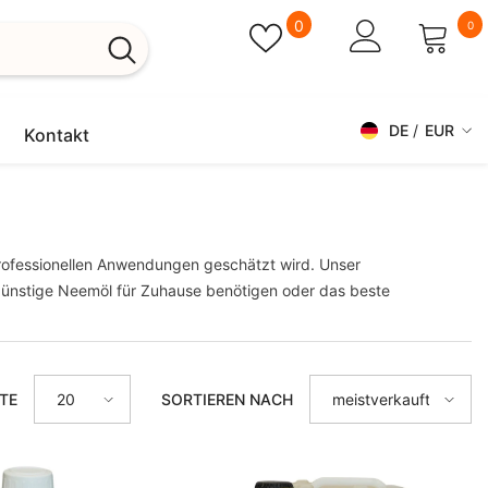
Wunschzettel
0
0
0
Ar
Wunschzettel
Anmelden
Warenkorb
DE
EUR
Kontakt
DE
USD
EN
EUR
GBP
FR
 professionellen Anwendungen geschätzt wird. Unser
CHF
CS
e günstige Neemöl für Zuhause benötigen oder das beste
DKK
DA
RON
ES
ITE
SORTIEREN NACH
20
meistverkauft
SEK
NL
ZAR
NB